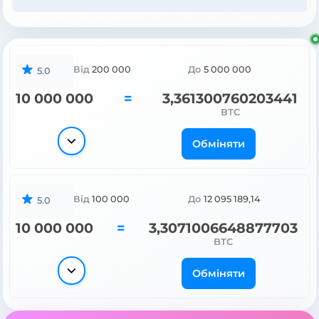
Від
200 000
До
5 000 000
5.0
10 000 000
=
3,361300760203441
BTC
Обміняти
Від
100 000
До
12 095 189,14
5.0
10 000 000
=
3,3071006648877703
BTC
Обміняти