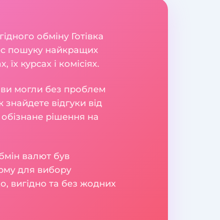
гідного обміну Готівка
цес пошуку найкращих
їх курсах і комісіях.
б ви могли без проблем
 знайдете відгуки від
 обізнане рішення на
бмін валют був
рму для вибору
о, вигідно та без жодних