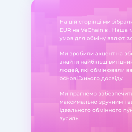
На цій сторінці ми зібра
EUR на VeChain в . Наша
умов для обміну валют, зо
Ми зробили акцент на збо
знайти найбільш вигідний
людей, які обмінювали в
основі їхнього досвіду.
Ми прагнемо забезпечити
максимально зручним і в
ідеального обмінного пун
зусиль.