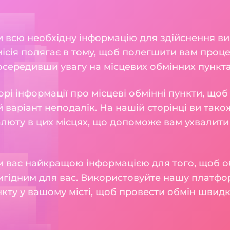
ли всю необхідну інформацію для здійснення ви
 місія полягає в тому, щоб полегшити вам про
середивши увагу на місцевих обмінних пунктах, 
рі інформації про місцеві обмінні пункти, що
 варіант неподалік. На нашій сторінці ви також
алюту в цих місцях, що допоможе вам ухвалити
 вас найкращою інформацією для того, щоб о
игідним для вас. Використовуйте нашу платфо
кту у вашому місті, щоб провести обмін швидк