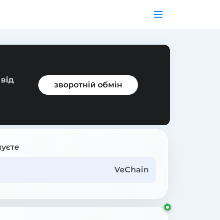
 від
зворотній обмін
уєте
VeChain