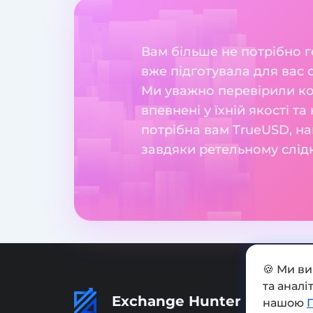
Вам більше не потрібно 
вже підготувала для вас 
Ми уважно перевірили ко
впевнені у їхній якості т
потрібна вам TrueUSD, на
завдяки ретельному слід
🍪 Ми в
та анал
Exchange Hunter
нашою