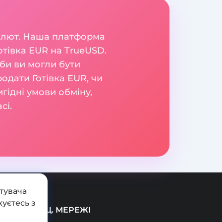
валют. Наша платформа
отівка EUR на TrueUSD.
би ви могли бути
родати Готівка EUR, чи
гідні умови обміну,
сі.
тувача
уєтесь з
СОЦ. МЕРЕЖІ