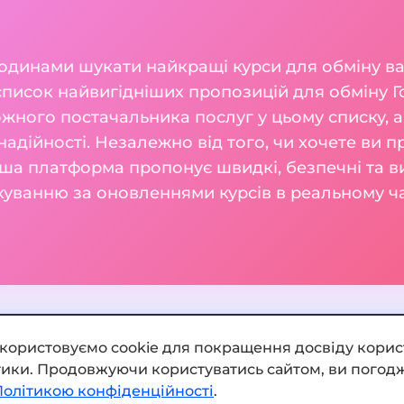
годинами шукати найкращі курси для обміну 
список найвигідніших пропозицій для обміну Г
жного постачальника послуг у цьому списку, а
а надійності. Незалежно від того, чи хочете ви п
ша платформа пропонує швидкі, безпечні та ви
куванню за оновленнями курсів в реальному ча
икористовуємо cookie для покращення досвіду корис
ітики. Продовжуючи користуватись сайтом, ви погодж
Додати обмінник
Політикою конфіденційності
.