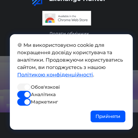
Додати обмінник
Мапа сайту
🍪 Ми використовуємо cookie для
покращення досвіду користувача та
Press kit
аналітики. Продовжуючи користуватись
сайтом, ви погоджуєтесь з нашою
Умови використання
Політикою конфіденційності
.
Політика конфіденційності
Обов'язкові
СОЦ. МЕРЕЖІ
Аналітика
Маркетинг
Прийняти