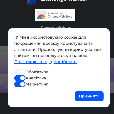
Додати обмінник
Мапа сайту
🍪 Ми використовуємо cookie для
покращення досвіду користувача та
Press kit
аналітики. Продовжуючи користуватись
сайтом, ви погоджуєтесь з нашою
Умови використання
Політикою конфіденційності
.
Політика конфіденційності
Обов'язкові
СОЦ. МЕРЕЖІ
Аналітика
Маркетинг
Прийняти