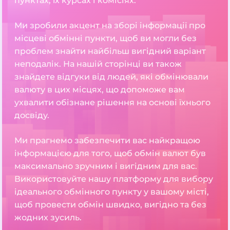
пунктах, їх курсах і комісіях.
Ми зробили акцент на зборі інформації про
місцеві обмінні пункти, щоб ви могли без
проблем знайти найбільш вигідний варіант
неподалік. На нашій сторінці ви також
знайдете відгуки від людей, які обмінювали
валюту в цих місцях, що допоможе вам
ухвалити обізнане рішення на основі їхнього
досвіду.
Ми прагнемо забезпечити вас найкращою
інформацією для того, щоб обмін валют був
максимально зручним і вигідним для вас.
Використовуйте нашу платформу для вибору
ідеального обмінного пункту у вашому місті,
щоб провести обмін швидко, вигідно та без
жодних зусиль.