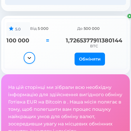
Від
5 000
До
500 000
5.0
100 000
=
1,7265377911380144
BTC
Обміняти
На цій сторінці ми зібрали всю необхідну
інформацію для здійснення вигідного обміну
Готівка EUR на Bitcoin в . Наша місія полягає в
тому, щоб полегшити вам процес пошуку
найкращих умов для обміну валют,
зосередивши увагу на місцевих обмінних