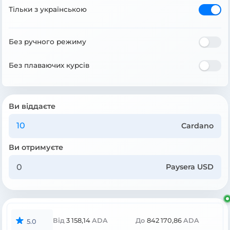
Тільки з українською
Без ручного режиму
Без плаваючих курсів
Ви віддаєте
Cardano
Ви отримуєте
Paysera USD
Від
3 158,14
ADA
До
842 170,86
ADA
5.0