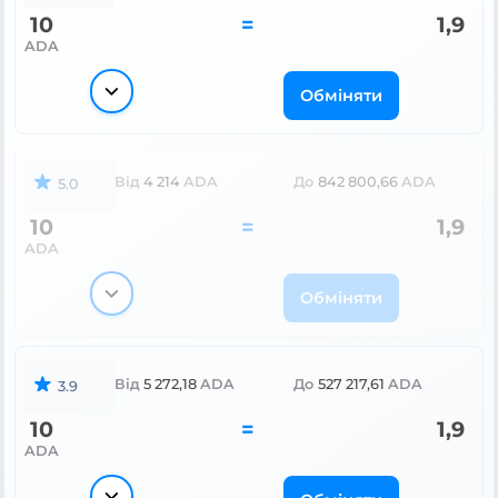
10
=
1,9
ADA
Обміняти
Від
4 214
ADA
До
842 800,66
ADA
5.0
10
=
1,9
ADA
Обміняти
Від
5 272,18
ADA
До
527 217,61
ADA
3.9
10
=
1,9
ADA