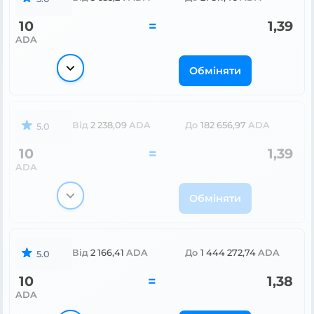
10
=
1,39
ADA
Обміняти
Від
2 238,09
ADA
До
182 656,97
ADA
5.0
10
=
1,39
ADA
Обміняти
Від
2 166,41
ADA
До
1 444 272,74
ADA
5.0
10
=
1,38
ADA