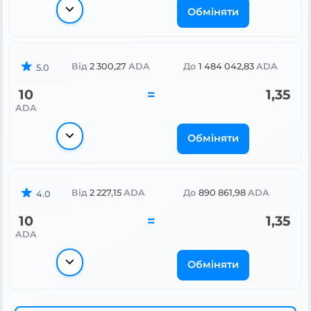
Обміняти
Від
2 300,27
ADA
До
1 484 042,83
ADA
5.0
10
=
1,35
ADA
Обміняти
Від
2 227,15
ADA
До
890 861,98
ADA
4.0
10
=
1,35
ADA
Обміняти