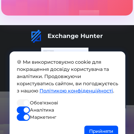
Exchange Hunter
🍪 Ми використовуємо cookie для
покращення досвіду користувача та
Додати обмінник
аналітики. Продовжуючи
Мапа сайту
користуватись сайтом, ви погоджуєтесь
з нашою
Політикою конфіденційності
.
Press kit
Обов'язкові
Умови використання
Аналітика
Політика конфіденційності
Маркетинг
СОЦ. МЕРЕЖІ
Прийняти