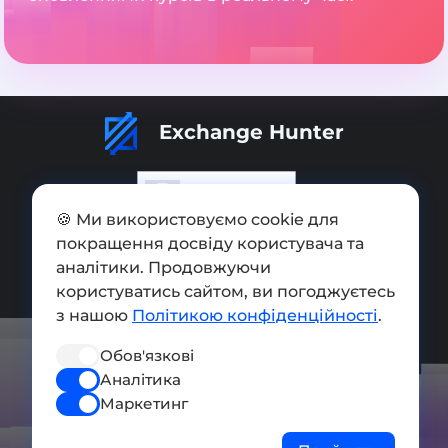
Exchange Hunter
🍪 Ми використовуємо cookie для
покращення досвіду користувача та
Додати обмінник
аналітики. Продовжуючи
Мапа сайту
користуватись сайтом, ви погоджуєтесь
з нашою
Політикою конфіденційності
.
Press kit
Обов'язкові
Умови використання
Аналітика
Політика конфіденційності
Маркетинг
СОЦ. МЕРЕЖІ