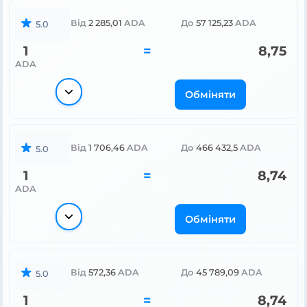
Від
2 285,01
ADA
До
57 125,23
ADA
5.0
1
=
8,75
ADA
Обміняти
Від
1 706,46
ADA
До
466 432,5
ADA
5.0
1
=
8,74
ADA
Обміняти
Від
572,36
ADA
До
45 789,09
ADA
5.0
1
=
8,74