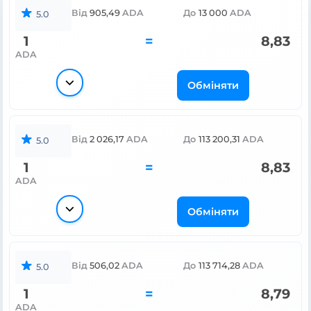
Від
905,49
ADA
До
13 000
ADA
5.0
1
=
8,83
ADA
Обміняти
Від
2 026,17
ADA
До
113 200,31
ADA
5.0
1
=
8,83
ADA
Обміняти
Від
506,02
ADA
До
113 714,28
ADA
5.0
1
=
8,79
ADA