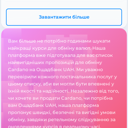
Завантажити більше
Вам більше не потрібно годинами шукати
найкращі курси для обміну валют. Наша
платформа вже підготувала для вас список
найвигідніших пропозицій для обміну
Cardano на Ощадбанк UAH. Ми уважно
перевірили кожного постачальника послуг у
цьому списку, аби ви могли бути впевнені у
їхній якості та надійності. Незалежно від того,
чи хочете ви продати Cardano, чи потрібна
вам Ощадбанк UAH, наша платформа
пропонує швидкі, безпечні та вигідні умови
обміну, завдяки ретельному слідкуванню за
оновленнями курсів в реальному часі.