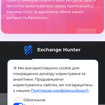
пункту. Використовуйте наші ресурси, щоб з
легкістю орієнтуватися серед пропозицій у
вашому місті та здійснити обмін валют
вигідно та безпечно.
Exchange Hunter
🍪 Ми використовуємо cookie для
покращення досвіду користувача та
Додати обмінник
аналітики. Продовжуючи
користуватись сайтом, ви погоджуєтесь
Мапа сайту
з нашою
Політикою конфіденційності
.
Press kit
Обов'язкові
Умови використання