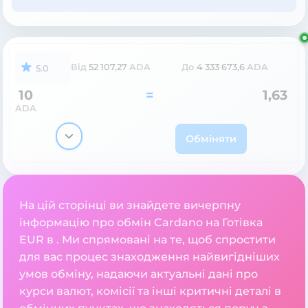
Від
52 107,27
ADA
До
4 333 673,6
ADA
5.0
10
=
1,63
ADA
Обміняти
На цій сторінці ви знайдете вичерпну
інформацію про обмін Cardano на Готівка
EUR в . Ми спрямовані на те, щоб спростити
для вас процес знаходження найвигідніших
умов обміну, надаючи актуальні дані про
курси валют, комісії та інші критичні деталі в