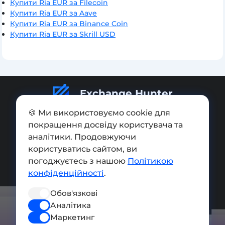
Купити Ria EUR за Filecoin
Купити Ria EUR за Aave
Купити Ria EUR за Binance Coin
Купити Ria EUR за Skrill USD
Exchange Hunter
🍪 Ми використовуємо cookie для
покращення досвіду користувача та
аналітики. Продовжуючи
користуватись сайтом, ви
Додати обмінник
погоджуєтесь з нашою
Політикою
Мапа сайту
конфіденційності
.
Press kit
Обов'язкові
Аналітика
Умови використання
Маркетинг
Політика конфіденційності