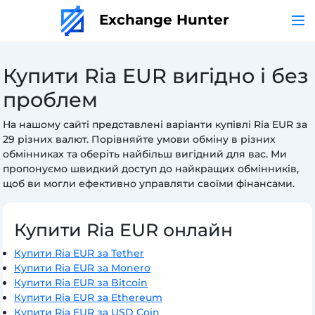
Exchange Hunter
Купити Ria EUR вигідно і без
проблем
На нашому сайті представлені варіанти купівлі Ria EUR за
29 різних валют. Порівняйте умови обміну в різних
обмінниках та оберіть найбільш вигідний для вас. Ми
пропонуємо швидкий доступ до найкращих обмінників,
щоб ви могли ефективно управляти своїми фінансами.
Купити Ria EUR онлайн
Купити Ria EUR за Tether
Купити Ria EUR за Monero
Купити Ria EUR за Bitcoin
Купити Ria EUR за Ethereum
Купити Ria EUR за USD Coin