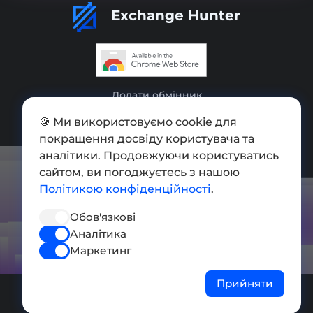
Exchange Hunter
Додати обмінник
Мапа сайту
🍪 Ми використовуємо cookie для
покращення досвіду користувача та
Press kit
аналітики. Продовжуючи користуватись
сайтом, ви погоджуєтесь з нашою
Умови використання
Політикою конфіденційності
.
Політика конфіденційності
Обов'язкові
СОЦ. МЕРЕЖІ
Аналітика
Маркетинг
Прийняти