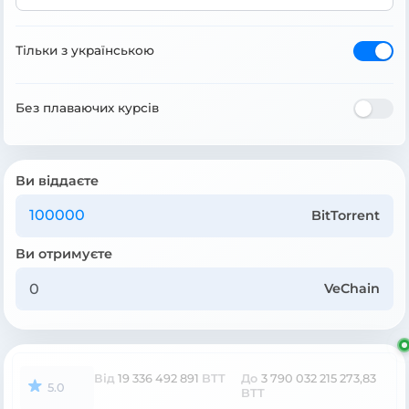
Тільки з українською
Без плаваючих курсів
Ви віддаєте
BitTorrent
Ви отримуєте
VeChain
Від
19 336 492 891
BTT
До
3 790 032 215 273,83
5.0
BTT