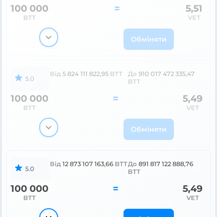
100 000
=
5,51
BTT
VET
Обміняти
Від
5 824 111 822,95
BTT
До
910 017 472 335,47
5.0
BTT
100 000
=
5,49
BTT
VET
Обміняти
Від
12 873 107 163,66
BTT
До
891 817 122 888,76
5.0
BTT
100 000
=
5,49
BTT
VET