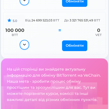
Обміняти
Від
24 699 523,03
BTT
До
3 321 765 531,49
BTT
5.0
100 000
=
0
BTT
VET
Обміняти
На цій сторінці ви знайдете актуальну
інформацію для обміну BitTorrent на VeChain.
Наша мета - зробити процес обміну
простішим та зрозумілішим для вас. Тут ви
можете порівняти курси, комісії та інші
важливі деталі від різних обмінних пунктів.