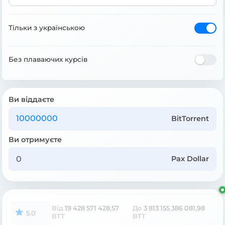
Тільки з українською
Без плаваючих курсів
Ви віддаєте
BitTorrent
Ви отримуєте
Pax Dollar
Від
19 428 571 428,57
До
3 813 155 386 081,98
5.0
BTT
BTT