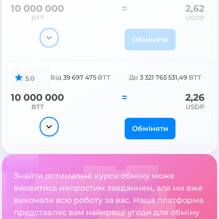
10 000 000
=
2,62
BTT
USDP
Обміняти
Від
39 697 475
BTT
До
3 321 765 531,49
BTT
5.0
10 000 000
=
2,26
BTT
USDP
Обміняти
Знайти оптимальні курси обміну може
виявитись непростим завданням, але ми вже
виконали всю роботу за вас. Наша платформа
представляє вам найкращі угоди для обміну