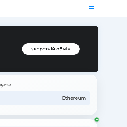
зворотній обмін
уєте
Ethereum