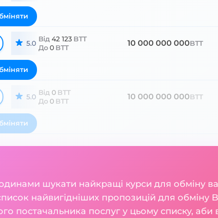
бміняти
Від
42 123
BTT
10 000 000 000
5.0
BTT
До
0
BTT
бміняти
Від
0
BTT
10 000 000 000
5.0
BTT
До
0
BTT
бміняти
годинами шукати найкращі курси для обміну 
список найвигідніших пропозицій для обміну Bi
о постачальника послуг у цьому списку, аби в