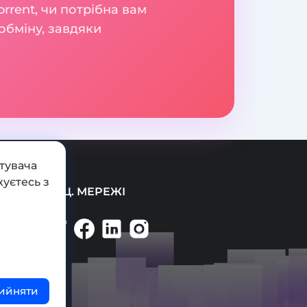
orrent, чи потрібна вам
обміну, завдяки
тувача
уєтесь з
СОЦ. МЕРЕЖІ
ийняти
ті