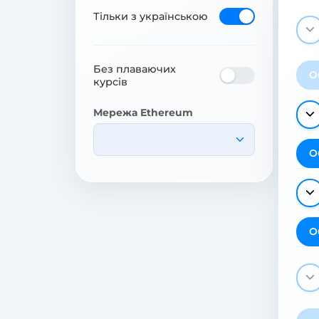
Тільки з українською
Без плаваючих
О
курсів
Мережа Ethereum
О
О