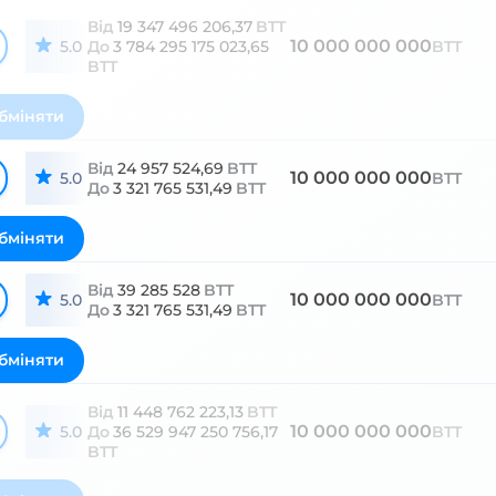
Від
19 347 496 206,37
BTT
10 000 000 000
5.0
До
3 784 295 175 023,65
BTT
BTT
бміняти
Від
24 957 524,69
BTT
10 000 000 000
5.0
BTT
До
3 321 765 531,49
BTT
бміняти
Від
39 285 528
BTT
10 000 000 000
5.0
BTT
До
3 321 765 531,49
BTT
бміняти
Від
11 448 762 223,13
BTT
10 000 000 000
5.0
До
36 529 947 250 756,17
BTT
BTT