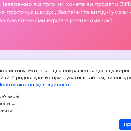
. Незалежно від того, чи хочете ви продати BitT
 пропонує швидкі, безпечні та вигідні умови 
а оновленнями курсів в реальному часі.
икористовуємо cookie для покращення досвіду корис
ітики. Продовжуючи користуватись сайтом, ви погодж
Додати обмінник
Політикою конфіденційності
.
Мапа сайту
в'язкові
літика
Press kit
ркетинг
Умови використання
Пр
Політика конфіденційнос