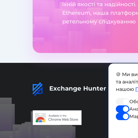
їхній якості та надійності
Ethereum, наша платформа
ретельному слідкуванню з
🍪 Ми в
та анал
Exchange Hunter
нашою
Обо
Ана
Ма