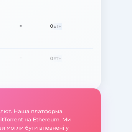
0
=
ETH
0
=
ETH
валют. Наша платформа
tTorrent на Ethereum. Ми
и могли бути впевнені у