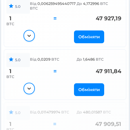
Від
0,006259495440717
До
4,172996
BTC
5.0
BTC
1
=
47 927,19
BTC
Обміняти
Від
0,0209
BTC
До
1,6486
BTC
5.0
1
=
47 911,84
BTC
Обміняти
Від
0,011479974
BTC
До
480,01587
BTC
5.0
1
=
47 909,51
BTC