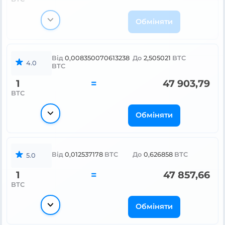
Обміняти
Від
0,008350070613238
До
2,505021
BTC
4.0
BTC
1
=
47 903,79
BTC
Обміняти
Від
0,012537178
BTC
До
0,626858
BTC
5.0
1
=
47 857,66
BTC
Обміняти