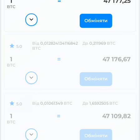
1
=
47 177,25
BTC
Обміняти
Від
0,012824134116842
До
0,211969
BTC
5.0
BTC
1
=
47 176,67
BTC
Обміняти
Від
0,01061349
BTC
До
1,6592505
BTC
5.0
1
=
47 109,82
BTC
Обміняти