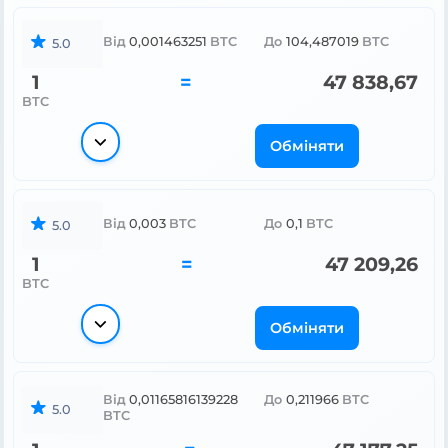
Від
0,001463251
BTC
До
104,487019
BTC
5.0
1
=
47 838,67
BTC
Обміняти
Від
0,003
BTC
До
0,1
BTC
5.0
1
=
47 209,26
BTC
Обміняти
Від
0,01165816139228
До
0,211966
BTC
5.0
BTC