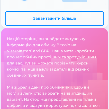
Завантажити більше
На цій сторінці ви знайдете актуальну
інформацію для обміну Bitcoin на
Visa/MasterCard GBP. Наша мета - зробити
процес обміну простішим та зрозумілішим
для вас. Тут ви можете порівняти курси,
комісії та інші важливі деталі від різних
обмінних пунктів.
Ми зібрали дані про обмінники, щоб ви
могли з легкістю вибрати найвигідніший
варіант. На сторінці представлені не тільки
цифри, а й відгуки користувачів, які діляться