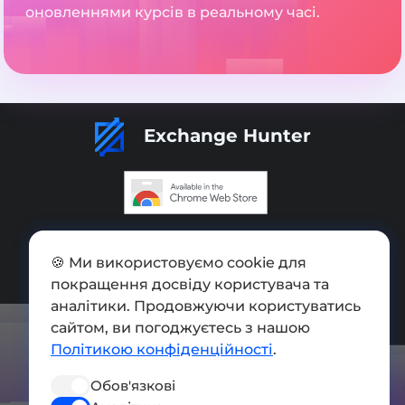
оновленнями курсів в реальному часі.
Exchange Hunter
Додати обмінник
🍪 Ми використовуємо cookie для
Мапа сайту
покращення досвіду користувача та
Press kit
аналітики. Продовжуючи користуватись
сайтом, ви погоджуєтесь з нашою
Умови використання
Політикою конфіденційності
.
Політика конфіденційності
Обов'язкові
СОЦ. МЕРЕЖІ