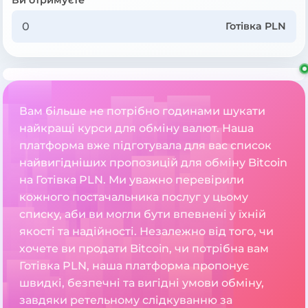
Готівка PLN
Вам більше не потрібно годинами шукати
найкращі курси для обміну валют. Наша
платформа вже підготувала для вас список
найвигідніших пропозицій для обміну Bitcoin
на Готівка PLN. Ми уважно перевірили
кожного постачальника послуг у цьому
списку, аби ви могли бути впевнені у їхній
якості та надійності. Незалежно від того, чи
хочете ви продати Bitcoin, чи потрібна вам
Готівка PLN, наша платформа пропонує
швидкі, безпечні та вигідні умови обміну,
завдяки ретельному слідкуванню за