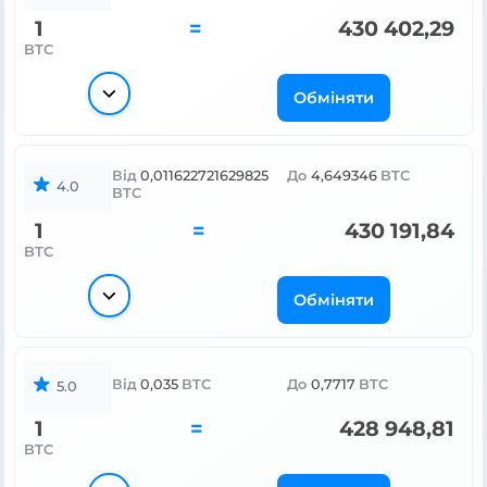
1
=
430 402,29
BTC
Обміняти
Від
0,011622721629825
До
4,649346
BTC
4.0
BTC
1
=
430 191,84
BTC
Обміняти
Від
0,035
BTC
До
0,7717
BTC
5.0
1
=
428 948,81
BTC