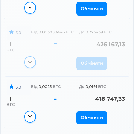
Обміняти
Від
0,003050446
BTC
До
0,375439
BTC
5.0
1
=
426 167,13
BTC
Обміняти
Від
0,0025
BTC
До
0,0191
BTC
5.0
1
=
418 747,33
BTC
Обміняти