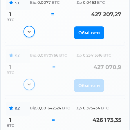
Від
0,0077
BTC
До
0,0463
BTC
5.0
1
=
427 207,27
BTC
Обміняти
Від
0,01170766
BTC
До
0,23415316
BTC
5.0
1
=
427 070,9
BTC
Обміняти
Від
0,001642524
BTC
До
0,375434
BTC
5.0
1
=
426 173,35
BTC