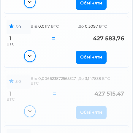
Обміняти
Від
0,0117
BTC
До
0,3097
BTC
5.0
1
=
427 583,76
BTC
Обміняти
Від
0,006623872565527
До
3,147838
BTC
5.0
BTC
1
=
427 515,47
BTC
Обміняти