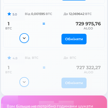
Від
0,001595
BTC
До
12,069642
BTC
5.0
1
=
729 975,76
BTC
ALGO
Обміняти
Від
BTC
До
BTC
4.8
1
=
727 322,27
BTC
ALGO
Обміняти
Вам більше не потрібно годинами шукати