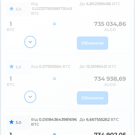
Від
До
6,802398486
BTC
0,0233759398173045
5.0
BTC
1
=
735 034,86
BTC
ALGO
Обміняти
Від
0,07929554
BTC
До
15,55185421
BTC
5.0
1
=
734 938,69
BTC
ALGO
Обміняти
Від
0,051843643981696
До
6,667555262
BTC
5.0
BTC
1
=
734 902,05