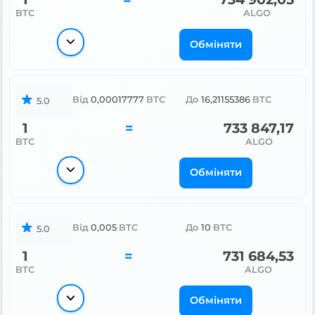
BTC
ALGO
Обміняти
Від
0,00017777
BTC
До
16,21155386
BTC
5.0
1
=
733 847,17
BTC
ALGO
Обміняти
Від
0,005
BTC
До
10
BTC
5.0
1
=
731 684,53
BTC
ALGO
Обміняти