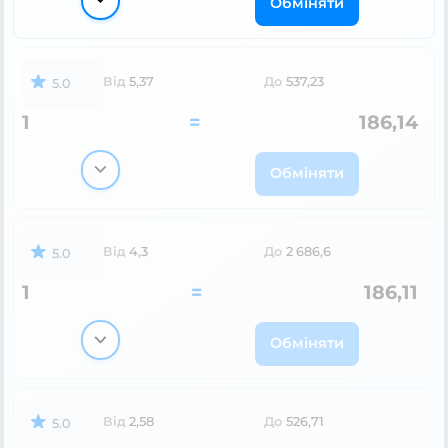
Обміняти
Від
5,37
До
537,23
5.0
1
=
186,14
Обміняти
Від
4,3
До
2 686,6
5.0
1
=
186,11
Обміняти
Від
2,58
До
526,71
5.0