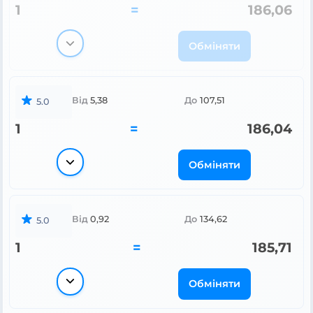
1
=
186,06
Обміняти
Від
5,38
До
107,51
5.0
1
=
186,04
Обміняти
Від
0,92
До
134,62
5.0
1
=
185,71
Обміняти