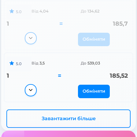
Від
4,04
До
134,62
5.0
1
=
185,7
Обміняти
Від
3,5
До
539,03
5.0
1
=
185,52
Обміняти
Завантажити більше