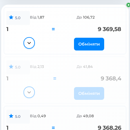
Від
1,87
До
106,72
5.0
1
=
9 369,58
Обміняти
Від
2,13
До
41,84
5.0
1
=
9 368,4
Обміняти
Від
0,49
До
49,08
5.0
1
=
9 368,26