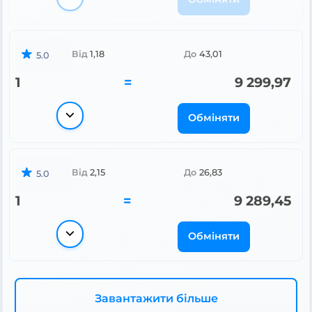
Від
1,18
До
43,01
5.0
1
=
9 299,97
Обміняти
Від
2,15
До
26,83
5.0
1
=
9 289,45
Обміняти
Завантажити більше