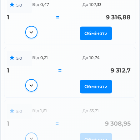
Від
0,47
До
107,33
5.0
1
=
9 316,88
Обміняти
Від
0,21
До
10,74
5.0
1
=
9 312,7
Обміняти
Від
1,61
До
53,71
5.0
1
=
9 308,95
Обміняти