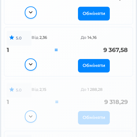
Обміняти
Від
2,36
До
14,16
5.0
1
=
9 367,58
Обміняти
Від
2,15
До
1 288,28
5.0
1
=
9 318,29
Обміняти