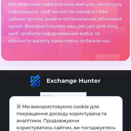
Ми прагнемо забезпечити вам усю необхідну
інформацію, щоб ви могли швидко і без
зайвих зусиль знайти оптимальний обмінний
пункт. Використовуйте наш ресурс для того,
щоб зробити інформований вибір та
обміняти валюту ефективно та безпечно.
Exchange Hunter
🍪 Ми використовуємо cookie для
покращення досвіду користувача та
Додати обмінник
аналітики. Продовжуючи
Мапа сайту
користуватись сайтом, ви погоджуєтесь