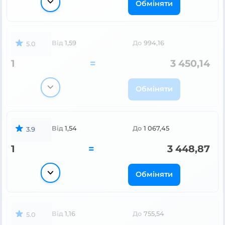
Обміняти
Від
1,59
До
994,16
5.0
1
=
3 450,14
Обміняти
Від
1,54
До
1 067,45
3.9
1
=
3 448,87
Обміняти
Від
1,16
До
755,54
5.0