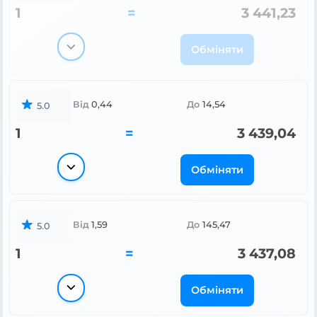
1
=
3 441,23
Обміняти
Від
0,44
До
14,54
5.0
1
=
3 439,04
Обміняти
Від
1,59
До
145,47
5.0
1
=
3 437,08
Обміняти