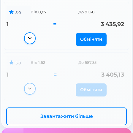
Від
0,87
До
91,68
5.0
1
=
3 435,92
Обміняти
Від
1,62
До
587,35
5.0
1
=
3 405,13
Обміняти
Завантажити більше