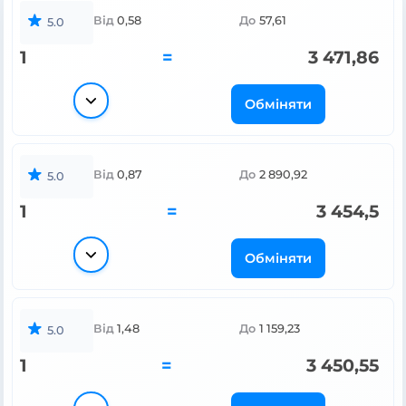
Від
0,58
До
57,61
5.0
1
=
3 471,86
Обміняти
Від
0,87
До
2 890,92
5.0
1
=
3 454,5
Обміняти
Від
1,48
До
1 159,23
5.0
1
=
3 450,55