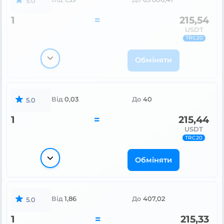
5.0
1
=
215,54
USDT
TRC20
Обміняти
Від
0,03
До
40
5.0
1
=
215,44
USDT
TRC20
Обміняти
Від
1,86
До
407,02
5.0
1
=
215,33