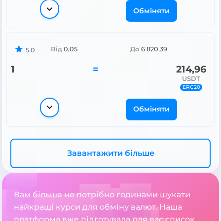
Обміняти
Від
0,05
До
6 820,39
5.0
1
=
214,96
USDT
ERC20
Обміняти
Завантажити більше
Вам більше не потрібно годинами шукати
найкращі курси для обміну валют. Наша
платформа вже підготувала для вас список