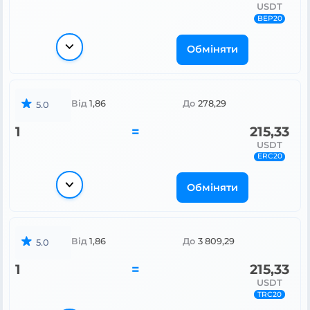
USDT
BEP20
Обміняти
Від
1,86
До
278,29
5.0
1
=
215,33
USDT
ERC20
Обміняти
Від
1,86
До
3 809,29
5.0
1
=
215,33
USDT
TRC20