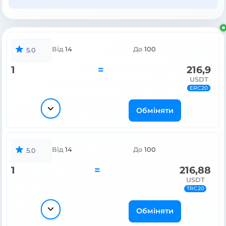
Від
14
До
100
5.0
1
=
216,9
USDT
ERC20
Обміняти
Від
14
До
100
5.0
1
=
216,88
USDT
TRC20
Обміняти