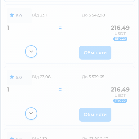
Від
23,1
До
5 542,98
5.0
1
=
216,49
USDT
ERC20
Обміняти
Від
23,08
До
5 539,65
5.0
1
=
216,49
USDT
TRC20
Обміняти
Від
1,39
До
63 806,47