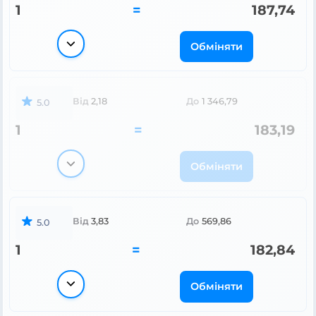
1
=
187,74
Обміняти
Від
2,18
До
1 346,79
5.0
1
=
183,19
Обміняти
Від
3,83
До
569,86
5.0
1
=
182,84
Обміняти