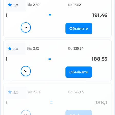
Від
2,59
До
15,52
5.0
1
=
191,46
Обміняти
Від
2,12
До
325,54
5.0
1
=
188,53
Обміняти
Від
2,79
До
542,85
5.0
1
=
188,1