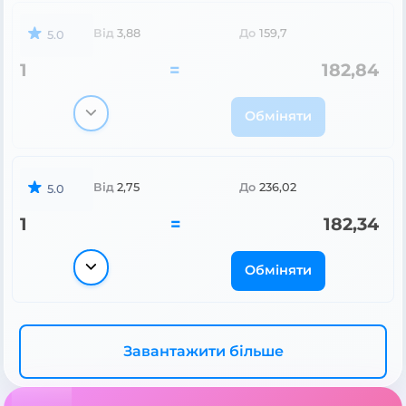
Від
3,88
До
159,7
5.0
1
=
182,84
Обміняти
Від
2,75
До
236,02
5.0
1
=
182,34
Обміняти
Завантажити більше