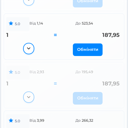
Обміняти
Від
1,14
До
523,54
5.0
1
=
187,95
Обміняти
Від
2,93
До
195,49
5.0
1
=
187,95
Обміняти
Від
3,99
До
266,32
5.0