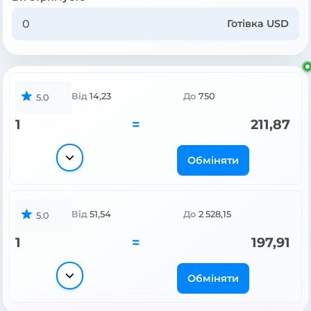
Готівка USD
Від
14,23
До
750
5.0
1
=
211,87
Обміняти
Від
51,54
До
2 528,15
5.0
1
=
197,91
Обміняти