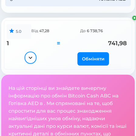
Від
47,28
До
6 738,76
5.0
1
=
741,98
Обміняти
На цій сторінці ви знайдете вичерпну
інформацію про обмін Bitcoin Cash ABC на
Готівка AED в . Ми спрямовані на те, щоб
спростити для вас процес знаходження
найвигідніших умов обміну, надаючи
актуальні дані про курси валют, комісії та інші
критичні деталі в обмінних пунктах, що