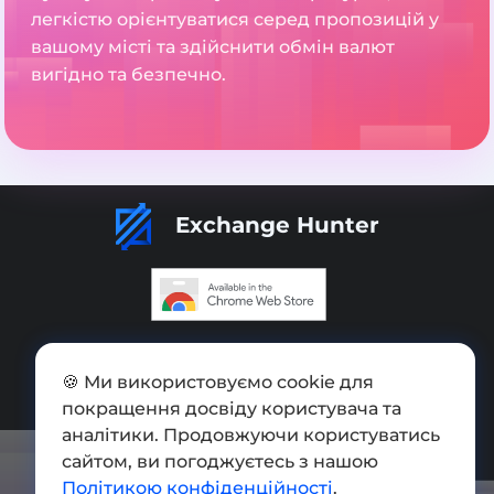
легкістю орієнтуватися серед пропозицій у
вашому місті та здійснити обмін валют
вигідно та безпечно.
Exchange Hunter
Додати обмінник
🍪 Ми використовуємо cookie для
Мапа сайту
покращення досвіду користувача та
Press kit
аналітики. Продовжуючи користуватись
сайтом, ви погоджуєтесь з нашою
Умови використання
Політикою конфіденційності
.