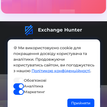
Exchange Hunter
🍪 Ми використовуємо cookie для
покращення досвіду користувача та
Додати обмінник
аналітики. Продовжуючи
користуватись сайтом, ви погоджуєтесь
Мапа сайту
з нашою
Політикою конфіденційності
.
Press kit
Обов'язкові
Умови використання
Аналітика
Маркетинг
Політика конфіденційності
СОЦ. МЕРЕЖІ
Прийняти