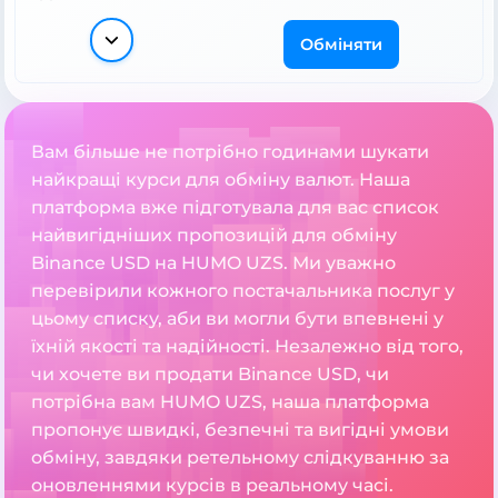
Обміняти
Вам більше не потрібно годинами шукати
найкращі курси для обміну валют. Наша
платформа вже підготувала для вас список
найвигідніших пропозицій для обміну
Binance USD на HUMO UZS. Ми уважно
перевірили кожного постачальника послуг у
цьому списку, аби ви могли бути впевнені у
їхній якості та надійності. Незалежно від того,
чи хочете ви продати Binance USD, чи
потрібна вам HUMO UZS, наша платформа
пропонує швидкі, безпечні та вигідні умови
обміну, завдяки ретельному слідкуванню за
оновленнями курсів в реальному часі.