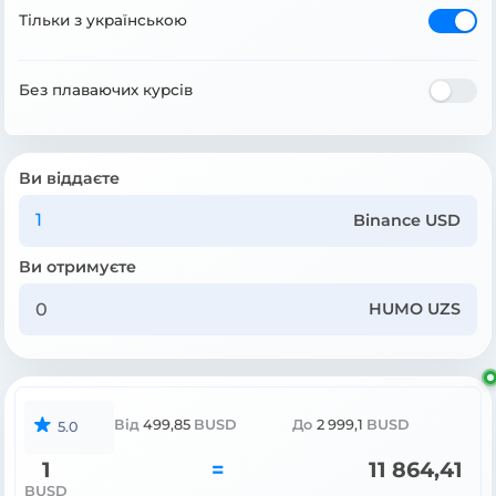
Тільки з українською
Без плаваючих курсів
Ви віддаєте
Binance USD
Ви отримуєте
HUMO UZS
Від
499,85
BUSD
До
2 999,1
BUSD
5.0
1
=
11 864,41
BUSD