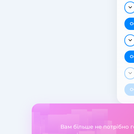
О
О
О
Вам більше не потрібно 