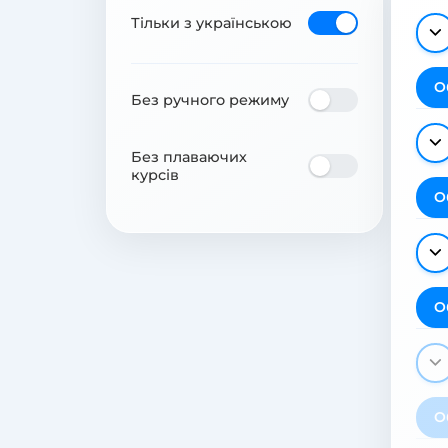
Тільки з українською
О
Без ручного режиму
Без плаваючих
курсів
О
О
О