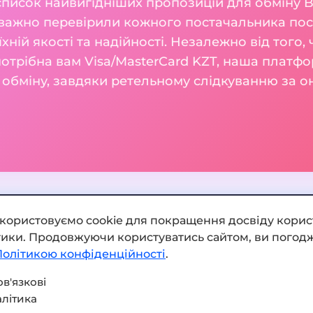
список найвигідніших пропозицій для обміну Ba
уважно перевірили кожного постачальника посл
їхній якості та надійності. Незалежно від того,
и потрібна вам Visa/MasterCard KZT, наша платф
и обміну, завдяки ретельному слідкуванню за о
икористовуємо cookie для покращення досвіду корис
ітики. Продовжуючи користуватись сайтом, ви погодж
Додати обмінник
Політикою конфіденційності
.
Мапа сайту
в'язкові
літика
Press kit