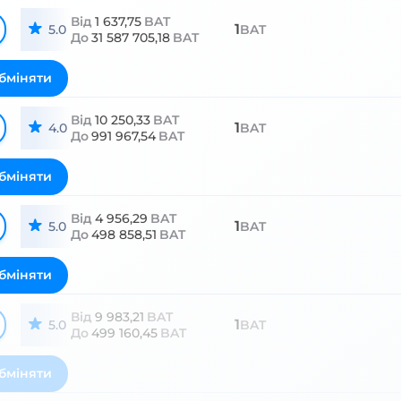
Від
1 637,75
BAT
1
5.0
BAT
До
31 587 705,18
BAT
бміняти
Від
10 250,33
BAT
1
4.0
BAT
До
991 967,54
BAT
бміняти
Від
4 956,29
BAT
1
5.0
BAT
До
498 858,51
BAT
бміняти
Від
9 983,21
BAT
1
5.0
BAT
До
499 160,45
BAT
бміняти