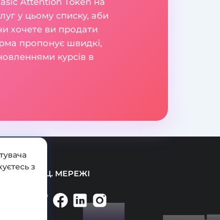
sic Attention Token на
уг у цьому списку, аби
 чи хочете ви продати
орма пропонує швидкі,
новленнями курсів в
тувача
уєтесь з
СОЦ. МЕРЕЖІ