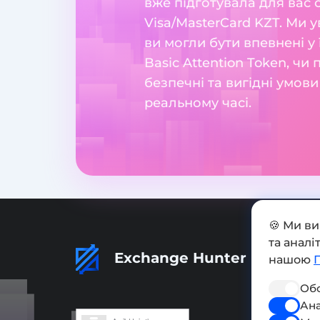
вже підготувала для вас 
Visa/MasterCard KZT. Ми 
ви могли бути впевнені у 
Basic Attention Token, ч
безпечні та вигідні умов
реальному часі.
🍪 Ми в
та анал
Exchange Hunter
нашою
Обо
Ана