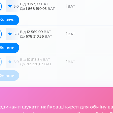
Від
8 173,33
BAT
1
5.0
BAT
До
1 868 190,05
BAT
бміняти
Від
12 569,09
BAT
1
5.0
BAT
До
678 310,36
BAT
бміняти
Від
10 513,84
BAT
1
5.0
BAT
До
712 228,03
BAT
бміняти
годинами шукати найкращі курси для обміну 