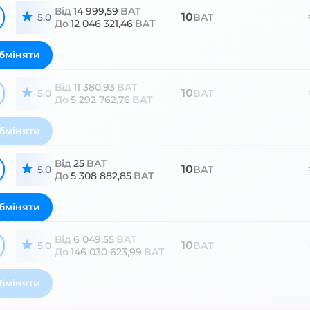
Від
14 999,59
BAT
10
5.0
BAT
До
12 046 321,46
BAT
бміняти
Від
11 380,93
BAT
10
5.0
BAT
До
5 292 762,76
BAT
бміняти
Від
25
BAT
10
5.0
BAT
До
5 308 882,85
BAT
бміняти
Від
6 049,55
BAT
10
5.0
BAT
До
146 030 623,99
BAT
бміняти