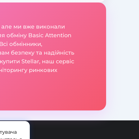
 але ми вже виконали
 обміну Basic Attention
Всі обмінники,
вам безпеку та надійність
упити Stellar, наш сервіс
оніторингу ринкових
тувача