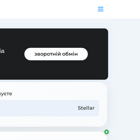
ід
зворотній обмін
уєте
Stellar