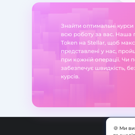
Знайти оптимальні курси
всю роботу за вас. Наша 
Token на Stellar, щоб ма
представлені у нас, прой
при кожній операції. Чи п
забезпечує швидкість, бе
курсів.
🍪 Ми в