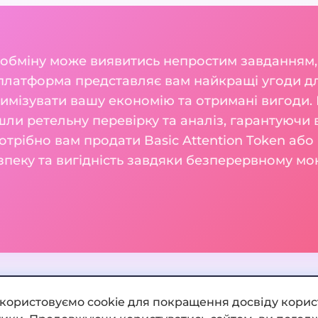
 обміну може виявитись непростим завданням,
платформа представляє вам найкращі угоди для
ксимізувати вашу економію та отримані вигоди. 
шли ретельну перевірку та аналіз, гарантуючи 
отрібно вам продати Basic Attention Token або к
зпеку та вигідність завдяки безперервному м
икористовуємо cookie для покращення досвіду корис