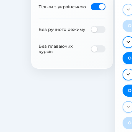
Тільки з українською
О
Без ручного режиму
Без плаваючих
курсів
О
О
О