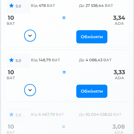
Від
478
BAT
До
27 538,44
BAT
5.0
10
=
3,34
BAT
ADA
Обміняти
Від
148,79
BAT
До
4 088,43
BAT
5.0
10
=
3,33
BAT
ADA
Обміняти
Від
6 467,79
BAT
До
92 004 038,52
BAT
5.0
10
=
3,08
BAT
ADA