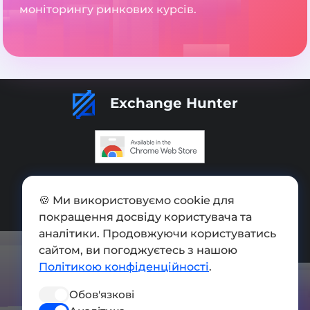
моніторингу ринкових курсів.
Exchange Hunter
Додати обмінник
🍪 Ми використовуємо cookie для
Мапа сайту
покращення досвіду користувача та
Press kit
аналітики. Продовжуючи користуватись
сайтом, ви погоджуєтесь з нашою
Умови використання
Політикою конфіденційності
.
Політика конфіденційності
Обов'язкові
СОЦ. МЕРЕЖІ