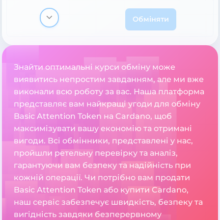
Обміняти
Знайти оптимальні курси обміну може
виявитись непростим завданням, але ми вже
виконали всю роботу за вас. Наша платформа
представляє вам найкращі угоди для обміну
Basic Attention Token на Cardano, щоб
максимізувати вашу економію та отримані
вигоди. Всі обмінники, представлені у нас,
пройшли ретельну перевірку та аналіз,
гарантуючи вам безпеку та надійність при
кожній операції. Чи потрібно вам продати
Basic Attention Token або купити Cardano,
наш сервіс забезпечує швидкість, безпеку та
вигідність завдяки безперервному