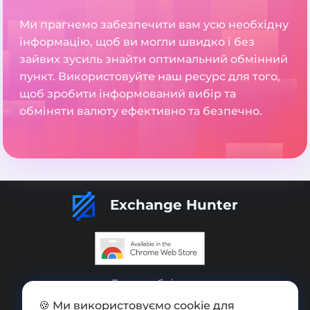
Ми прагнемо забезпечити вам усю необхідну
інформацію, щоб ви могли швидко і без
зайвих зусиль знайти оптимальний обмінний
пункт. Використовуйте наш ресурс для того,
щоб зробити інформований вибір та
обміняти валюту ефективно та безпечно.
Exchange Hunter
Додати обмінник
🍪 Ми використовуємо cookie для
Мапа сайту