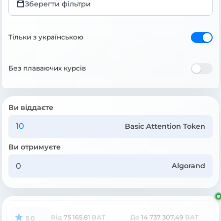
Зберегти фільтри
Тільки з українською
Без плаваючих курсів
Ви віддаєте
Basic Attention Token
Ви отримуєте
Algorand
Від
75 165,81
BAT
До
14 737 307,49
BAT
5.0