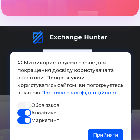
Exchange Hunter
🍪 Ми використовуємо cookie для
покращення досвіду користувача та
Додати обмінник
аналітики. Продовжуючи
Мапа сайту
користуватись сайтом, ви погоджуєтесь
з нашою
Політикою конфіденційності
.
Press kit
Обов'язкові
Умови використання
Аналітика
Політика конфіденційності
Маркетинг
СОЦ. МЕРЕЖІ
Прийняти