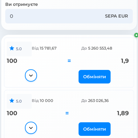
Ви отримуєте
SEPA EUR
Від
15 781,67
До
5 260 553,48
5.0
100
=
1,9
Обміняти
Від
10 000
До
263 026,36
5.0
100
=
1,89
Обміняти