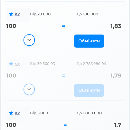
Від
20 000
До
100 000
5.0
100
=
1,83
Обміняти
Від
39 560,93
До
2 785 980,94
5.0
100
=
1,79
Обміняти
Від
5 000
До
1 000 000
5.0
100
=
1,7