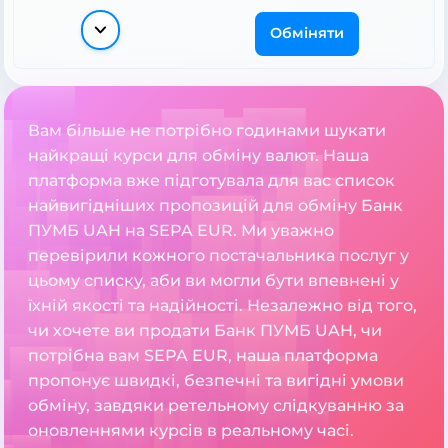
Обміняти
Вам більше не потрібно годинами шукати
найкращі курси для обміну валют. Наша
платформа вже підготувала для вас список
найвигідніших пропозицій для обміну Банк
ПУМБ UAH на SEPA EUR. Ми уважно
перевірили кожного постачальника послуг у
цьому списку, аби ви могли бути впевнені у
їхній якості та надійності. Незалежно від того,
чи хочете ви продати Банк ПУМБ UAH, чи
потрібна вам SEPA EUR, наша платформа
пропонує швидкі, безпечні та вигідні умови
обміну, завдяки ретельному слідкуванню за
оновленнями курсів в реальному часі.