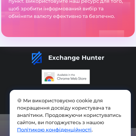
пункт. Використовуйте наш ресурс для того,
щоб зробити інформований вибір та
обміняти валюту ефективно та безпечно.
Exchange Hunter
Додати обмінник
🍪 Ми використовуємо cookie для
Мапа сайту
покращення досвіду користувача та
Press kit
аналітики. Продовжуючи користуватись
сайтом, ви погоджуєтесь з нашою
Умови використання
Політикою конфіденційності
.