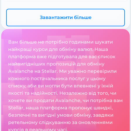
Завантажити більше
Вам більше не потрібно годинами шукати
найкращі курси для обміну валют. Наша
платформа вже підготувала для вас список
найвигідніших пропозицій для обміну
Avalanche на Stellar. Ми уважно перевірили
кожного постачальника послуг у цьому
списку, аби ви могли бути впевнені у їхній
якості та надійності. Незалежно від того, чи
хочете ви продати Avalanche, чи потрібна вам
Stellar, наша платформа пропонує швидкі,
безпечні та вигідні умови обміну, завдяки
ретельному слідкуванню за оновленнями
курсів в реальному часі.