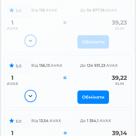
Від
118
AVAX
До
54 877,18
AVAX
5.0
1
=
39,23
AVAX
XLM
Обміняти
Від
156,13
AVAX
До
124 931,23
AVAX
5.0
1
=
39,22
AVAX
XLM
Обміняти
Від
13,54
AVAX
До
1 354,1
AVAX
5.0
1
=
39,14