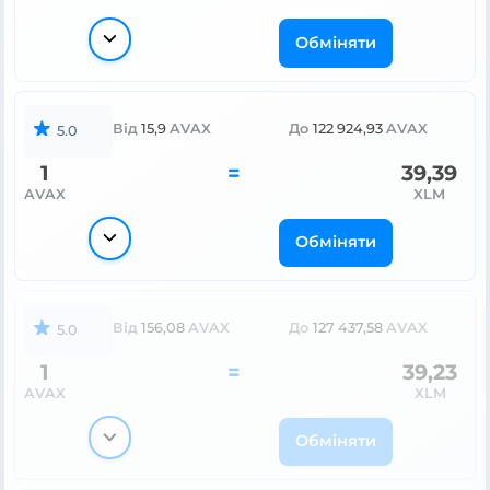
Обміняти
Від
15,9
AVAX
До
122 924,93
AVAX
5.0
1
=
39,39
AVAX
XLM
Обміняти
Від
156,08
AVAX
До
127 437,58
AVAX
5.0
1
=
39,23
AVAX
XLM
Обміняти