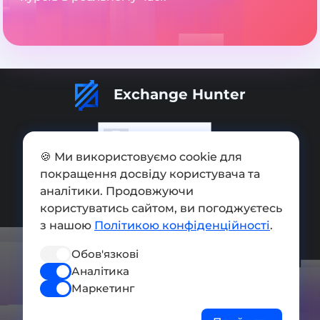
Exchange Hunter
🍪 Ми використовуємо cookie для
покращення досвіду користувача та
Додати обмінник
аналітики. Продовжуючи
Мапа сайту
користуватись сайтом, ви погоджуєтесь
з нашою
Політикою конфіденційності
.
Press kit
Обов'язкові
Умови використання
Аналітика
Політика конфіденційності
Маркетинг
СОЦ. МЕРЕЖІ