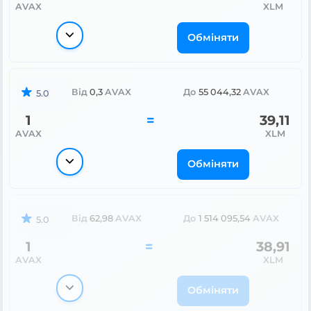
AVAX
XLM
Обміняти
Від
0,3
AVAX
До
55 044,32
AVAX
5.0
1
=
39,11
AVAX
XLM
Обміняти
Від
62,98
AVAX
До
1 514 095,54
AVAX
5.0
1
=
38,91
AVAX
XLM
Обміняти