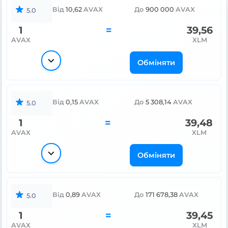
Від
10,62
AVAX
До
900 000
AVAX
5.0
1
=
39,56
AVAX
XLM
Обміняти
Від
0,15
AVAX
До
5 308,14
AVAX
5.0
1
=
39,48
AVAX
XLM
Обміняти
Від
0,89
AVAX
До
171 678,38
AVAX
5.0
1
=
39,45
AVAX
XLM