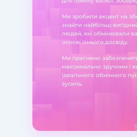
для обміну валют, зосеред
Ми зробили акцент на збо
знайти найбільш вигідний
людей, які обмінювали в
основі їхнього досвіду.
Ми прагнемо забезпечити
максимально зручним і в
ідеального обмінного пун
зусиль.