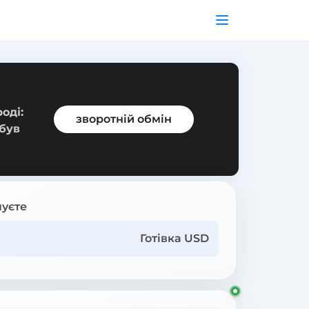
оді:
зворотній обмін
 був
уєте
Готівка USD