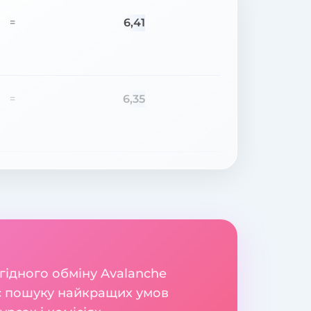
6,41
=
6,35
=
гідного обміну Avalanche
ес пошуку найкращих умов