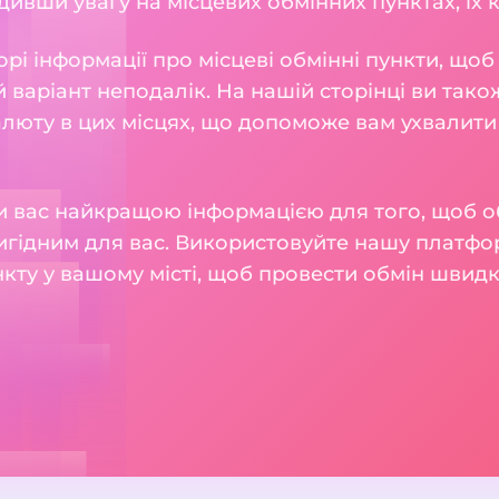
ивши увагу на місцевих обмінних пунктах, їх ку
рі інформації про місцеві обмінні пункти, що
 варіант неподалік. На нашій сторінці ви також
алюту в цих місцях, що допоможе вам ухвалити
 вас найкращою інформацією для того, щоб о
игідним для вас. Використовуйте нашу платфо
кту у вашому місті, щоб провести обмін швидк