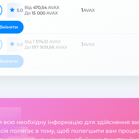
Від
470,54
AVAX
1
5.0
AVAX
До
15 000
AVAX
бміняти
Від
1 574,51
AVAX
1
5.0
AVAX
До
197 909,66
AVAX
бміняти
ли всю необхідну інформацію для здійснення ви
місія полягає в тому, щоб полегшити вам проц