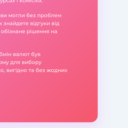
рсах і комісіях.
б ви могли без проблем
 знайдете відгуки від
 обізнане рішення на
бмін валют був
рму для вибору
о, вигідно та без жодних