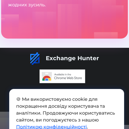
жодних зусиль.
Exchange Hunter
Додати обмінник
🍪 Ми використовуємо cookie для
Мапа сайту
покращення досвіду користувача та
Press kit
аналітики. Продовжуючи користуватись
сайтом, ви погоджуєтесь з нашою
Умови використання
Політикою конфіденційності
.