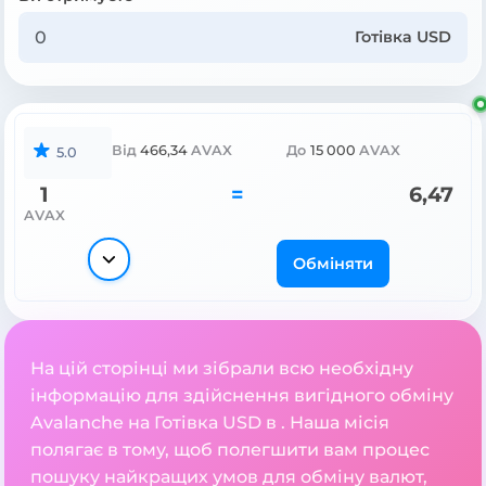
Готівка USD
Від
466,34
AVAX
До
15 000
AVAX
5.0
1
=
6,47
AVAX
Обміняти
На цій сторінці ми зібрали всю необхідну
інформацію для здійснення вигідного обміну
Avalanche на Готівка USD в . Наша місія
полягає в тому, щоб полегшити вам процес
пошуку найкращих умов для обміну валют,