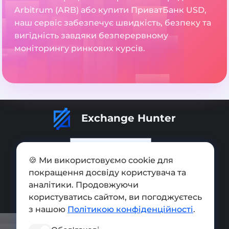
Arbitrum (ARB) або купити ПриватБанк USD,
наш сервіс забезпечує швидкість, безпеку та
вигідність завдяки безперервному
моніторингу ринкових курсів.
Exchange Hunter
🍪 Ми використовуємо cookie для
покращення досвіду користувача та
Додати обмінник
аналітики. Продовжуючи
Мапа сайту
користуватись сайтом, ви погоджуєтесь
з нашою
Політикою конфіденційності
.
Press kit