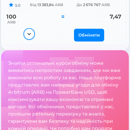
Від
13 383,84
ARB
До
2 676 767
ARB
5.0
100
=
7,47
ARB
Обміняти
Знайти оптимальні курси обміну може
виявитись непростим завданням, але ми вже
виконали всю роботу за вас. Наша платформа
представляє вам найкращі угоди для обміну
Arbitrum (ARB) на ПриватБанк USD, щоб
максимізувати вашу економію та отримані
вигоди. Всі обмінники, представлені у нас,
пройшли ретельну перевірку та аналіз,
гарантуючи вам безпеку та надійність при
кожній операції. Чи потрібно вам продати