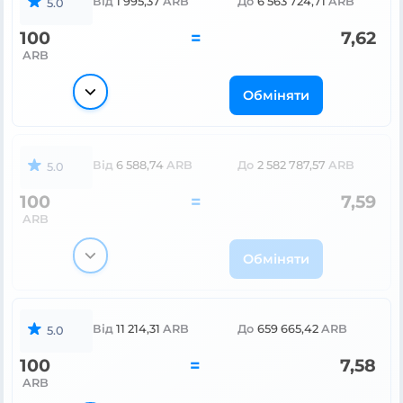
Від
1 995,37
ARB
До
6 563 724,71
ARB
5.0
100
=
7,62
ARB
Обміняти
Від
6 588,74
ARB
До
2 582 787,57
ARB
5.0
100
=
7,59
ARB
Обміняти
Від
11 214,31
ARB
До
659 665,42
ARB
5.0
100
=
7,58
ARB