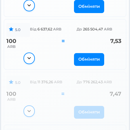
Обміняти
Від
6 637,62
ARB
До
265 504,47
ARB
5.0
100
=
7,53
ARB
Обміняти
Від
11 376,26
ARB
До
776 262,43
ARB
5.0
100
=
7,47
ARB
Обміняти