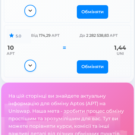
Обміняти
Від
174,29
APT
До
2 282 538,83
APT
5.0
10
=
1,44
APT
UNI
Обміняти
На цій сторінці ви знайдете актуальну
інформацію для обміну Aptos (APT) на
Uniswap. Наша мета - зробити процес обміну
простішим та зрозумілішим для вас. Тут ви
можете порівняти курси, комісії та інші
важливі деталі від різних обмінних пунктів.