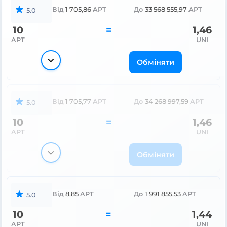
Від
1 705,86
APT
До
33 568 555,97
APT
5.0
10
=
1,46
APT
UNI
Обміняти
Від
1 705,77
APT
До
34 268 997,59
APT
5.0
10
=
1,46
APT
UNI
Обміняти
Від
8,85
APT
До
1 991 855,53
APT
5.0
10
=
1,44
APT
UNI