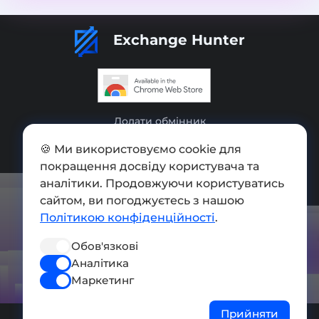
Exchange Hunter
Додати обмінник
Мапа сайту
🍪 Ми використовуємо cookie для
покращення досвіду користувача та
Press kit
аналітики. Продовжуючи користуватись
Умови використання
сайтом, ви погоджуєтесь з нашою
Політикою конфіденційності
.
Політика конфіденційності
Обов'язкові
СОЦ. МЕРЕЖІ
Аналітика
Маркетинг
Прийняти