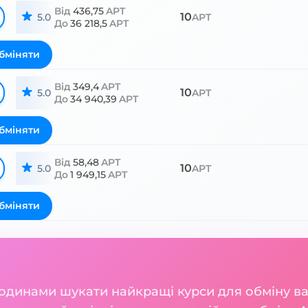
Від
436,75
APT
10
5.0
APT
До
36 218,5
APT
бміняти
Від
349,4
APT
10
5.0
APT
До
34 940,39
APT
бміняти
Від
58,48
APT
10
5.0
APT
До
1 949,15
APT
бміняти
годинами шукати найкращі курси для обміну 