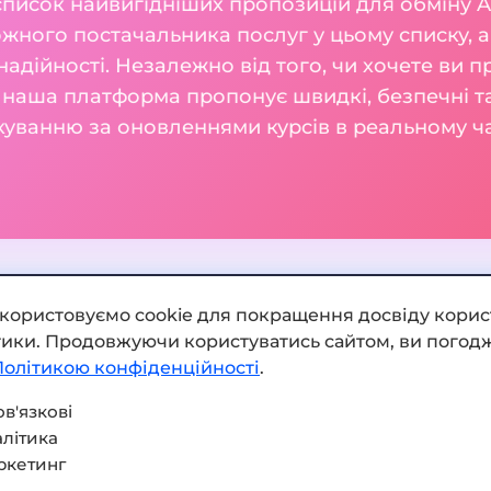
список найвигідніших пропозицій для обміну Ap
жного постачальника послуг у цьому списку, а
 надійності. Незалежно від того, чи хочете ви п
 наша платформа пропонує швидкі, безпечні та
куванню за оновленнями курсів в реальному ча
икористовуємо cookie для покращення досвіду корис
ітики. Продовжуючи користуватись сайтом, ви погодж
Додати обмінник
Політикою конфіденційності
.
Мапа сайту
в'язкові
літика
Press kit
ркетинг
Умови використання