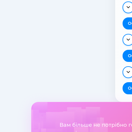
О
О
О
Вам більше не потрібно 