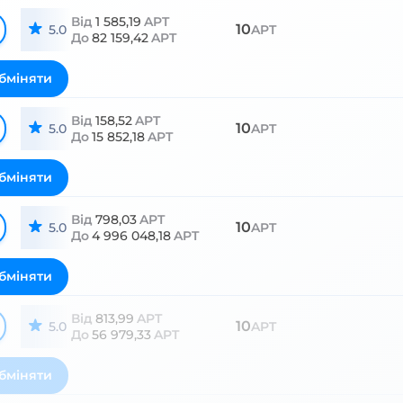
Від
1 585,19
APT
10
5.0
APT
До
82 159,42
APT
бміняти
Від
158,52
APT
10
5.0
APT
До
15 852,18
APT
бміняти
Від
798,03
APT
10
5.0
APT
До
4 996 048,18
APT
бміняти
Від
813,99
APT
10
5.0
APT
До
56 979,33
APT
бміняти