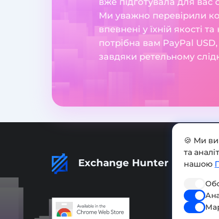
вже підготувала для вас 
Ми уважно перевірили ко
впевнені у їхній якості та
потрібна вам PayPal USD,
завдяки ретельному слід
🍪 Ми в
та анал
Exchange Hunter
нашою
Обо
Ана
Ма