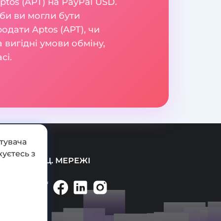
tos (APT) на PayPal USD.
би ви могли бути
родати Aptos (APT), чи
 вигідні умови обміну,
сі.
тувача
уєтесь з
СОЦ. МЕРЕЖІ