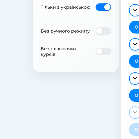
Тільки з українською
О
Без ручного режиму
Без плаваючих
курсів
О
О
О