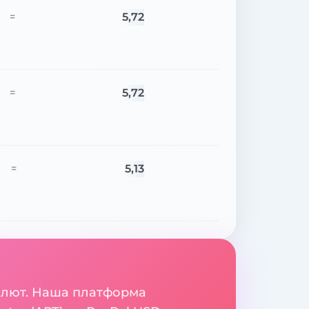
5,72
=
5,72
=
5,13
=
валют. Наша платформа