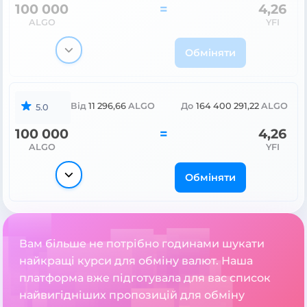
100 000
=
4,26
ALGO
YFI
Обміняти
Від
11 296,66
ALGO
До
164 400 291,22
ALGO
5.0
100 000
=
4,26
ALGO
YFI
Обміняти
Вам більше не потрібно годинами шукати
найкращі курси для обміну валют. Наша
платформа вже підготувала для вас список
найвигідніших пропозицій для обміну