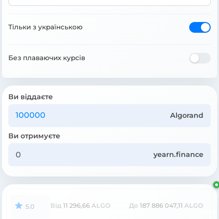
Тільки з українською
Без плаваючих курсів
Ви віддаєте
Algorand
Ви отримуєте
yearn.finance
Від
11 296,66
ALGO
До
187 886 047,11
ALGO
5.0