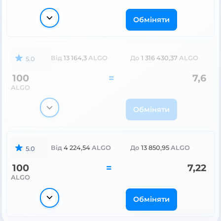
Обміняти
Від
13 164,3
ALGO
До
1 316 430,37
ALGO
5.0
100
=
7,6
ALGO
Обміняти
Від
4 224,54
ALGO
До
13 850,95
ALGO
5.0
100
=
7,22
ALGO
Обміняти