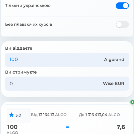
Тільки з українською
Без плаваючих курсів
Ви віддаєте
Algorand
Ви отримуєте
Wise EUR
Від
13 164,13
ALGO
До
1 316 413,04
ALGO
5.0
100
=
7,6
ALGO