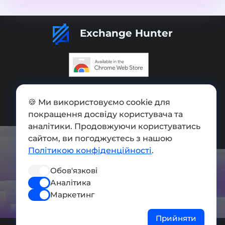
Exchange Hunter
Додати обмінник
🍪 Ми використовуємо cookie для
Мапа сайту
покращення досвіду користувача та
аналітики. Продовжуючи користуватись
Press kit
сайтом, ви погоджуєтесь з нашою
Умови використання
Політикою конфіденційності
.
Політика конфіденційності
Обов'язкові
Аналітика
СОЦ. МЕРЕЖІ
Маркетинг
Прийняти