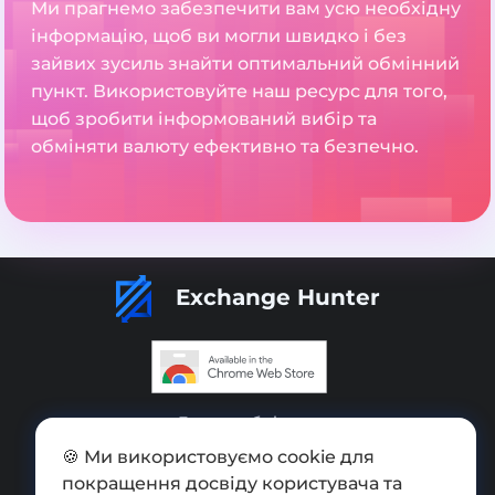
Ми прагнемо забезпечити вам усю необхідну
інформацію, щоб ви могли швидко і без
зайвих зусиль знайти оптимальний обмінний
пункт. Використовуйте наш ресурс для того,
щоб зробити інформований вибір та
обміняти валюту ефективно та безпечно.
Exchange Hunter
Додати обмінник
🍪 Ми використовуємо cookie для
Мапа сайту
покращення досвіду користувача та