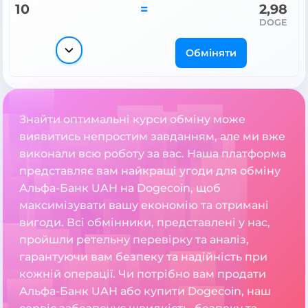
10
=
2,98
DOGE
Обміняти
Знайти оптимальні курси обміну може
виявитись непростим завданням, але ми вже
виконали всю роботу за вас. Наша платформа
представляє вам найкращі угоди для обміну
Альфа-Банк UAH на Dogecoin, щоб
максимізувати вашу економію та отримані
вигоди. Всі обмінники, представлені у нас,
пройшли ретельну перевірку та аналіз,
гарантуючи вам безпеку та надійність при
кожній операції. Чи потрібно вам продати
Альфа-Банк UAH або купити Dogecoin, наш