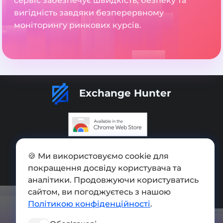
сервіс забезпечує швидкість, безпеку та
вигідність завдяки безперервному
моніторингу ринкових курсів.
Exchange Hunter
Додати обмінник
🍪 Ми використовуємо cookie для
покращення досвіду користувача та
Мапа сайту
аналітики. Продовжуючи користуватись
Press kit
сайтом, ви погоджуєтесь з нашою
Політикою конфіденційності
.
Умови використання