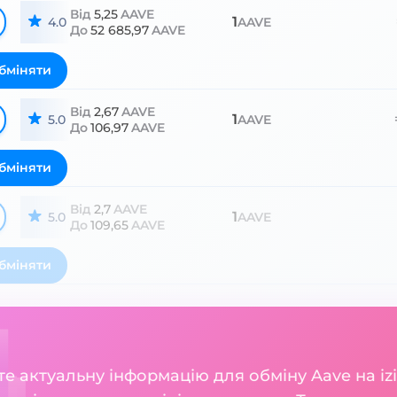
Від
5,25
AAVE
1
4.0
AAVE
До
52 685,97
AAVE
бміняти
Від
2,67
AAVE
1
5.0
AAVE
До
106,97
AAVE
бміняти
Від
2,7
AAVE
1
5.0
AAVE
До
109,65
AAVE
бміняти
ете актуальну інформацію для обміну Aave на iz