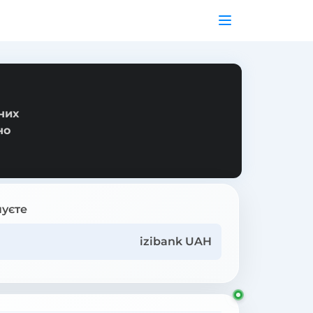
них
но
уєте
izibank UAH