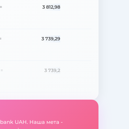
3 812,98
=
3 739,29
=
3 739,2
=
ibank UAH. Наша мета -