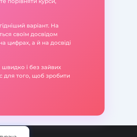
те порівняти курси,
гідніший варіант. На
яться своїм досвідом
а цифрах, а й на досвіді
 швидко і без зайвих
с для того, щоб зробити
тувача