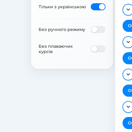
Тільки з українською
О
Без ручного режиму
Без плаваючих
курсів
О
О
О