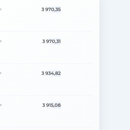
3 970,35
=
3 970,31
=
3 934,82
=
3 915,08
=