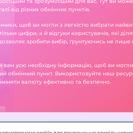
остішим та зрозумілішим для вас. Тут ви може
талі від різних обмінних пунктів.
нники, щоб ви могли з легкістю вибрати найви
тільки цифри, а й відгуки користувачів, які діл
 дозволяє зробити вибір, ґрунтуючись не лише н
 вам усю необхідну інформацію, щоб ви могли
ий обмінний пункт. Використовуйте наш ресур
бміняти валюту ефективно та безпечно.
икористовуємо cookie для покращення досвіду корис