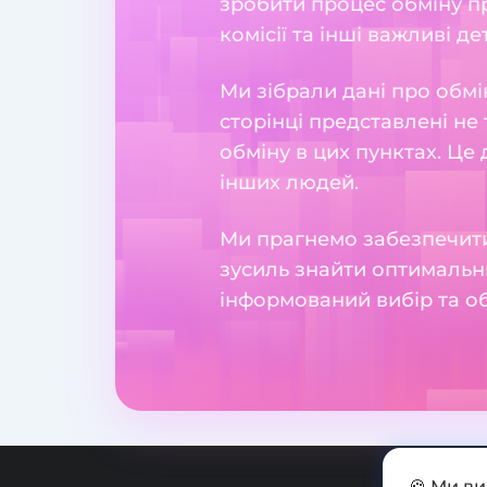
зробити процес обміну пр
комісії та інші важливі де
Ми зібрали дані про обмі
сторінці представлені не 
обміну в цих пунктах. Це
інших людей.
Ми прагнемо забезпечити
зусиль знайти оптимальн
інформований вибір та о
🍪 Ми в