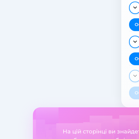
О
О
О
На цій сторінці ви знайд