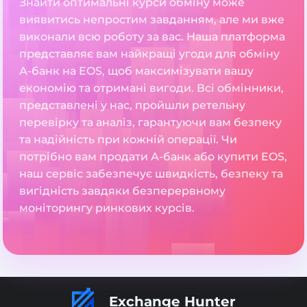
Знайти оптимальні курси обміну може
виявитись непростим завданням, але ми вже
виконали всю роботу за вас. Наша платформа
представляє вам найкращі угоди для обміну
А-банк на EOS, щоб максимізувати вашу
економію та отримані вигоди. Всі обмінники,
представлені у нас, пройшли ретельну
перевірку та аналіз, гарантуючи вам безпеку
та надійність при кожній операції. Чи
потрібно вам продати А-банк або купити EOS,
наш сервіс забезпечує швидкість, безпеку та
вигідність завдяки безперервному
моніторингу ринкових курсів.
Exchange Hunter