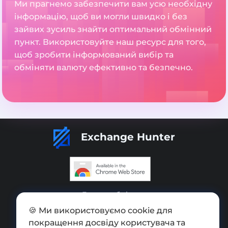
Ми прагнемо забезпечити вам усю необхідну
інформацію, щоб ви могли швидко і без
зайвих зусиль знайти оптимальний обмінний
пункт. Використовуйте наш ресурс для того,
щоб зробити інформований вибір та
обміняти валюту ефективно та безпечно.
Exchange Hunter
Додати обмінник
🍪 Ми використовуємо cookie для
Мапа сайту
покращення досвіду користувача та