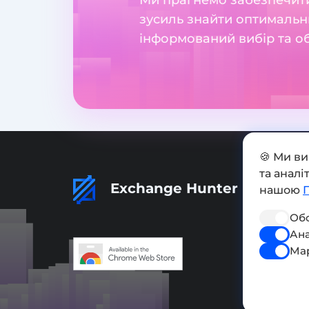
зусиль знайти оптимальн
інформований вибір та о
🍪 Ми в
та анал
Exchange Hunter
нашою
Обо
Ана
Ма