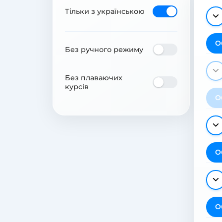
Тільки з українською
О
Без ручного режиму
Без плаваючих
курсів
О
О
О