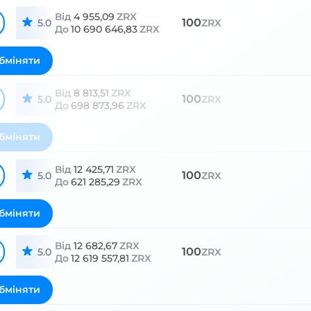
Від
4 955,09
ZRX
100
5.0
ZRX
До
10 690 646,83
ZRX
бміняти
Від
8 813,51
ZRX
100
5.0
ZRX
До
698 873,96
ZRX
бміняти
Від
12 425,71
ZRX
100
5.0
ZRX
До
621 285,29
ZRX
бміняти
Від
12 682,67
ZRX
100
5.0
ZRX
До
12 619 557,81
ZRX
бміняти