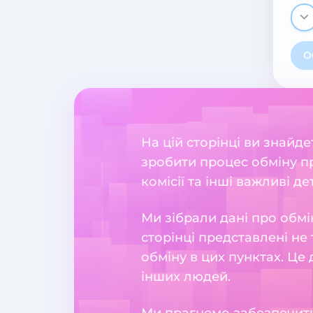
О
На цій сторінці ви знайд
зробити процес обміну пр
комісії та інші важливі де
Ми зібрали дані про обмі
сторінці представлені не 
обміну в цих пунктах. Це
інших людей.
Ми прагнемо забезпечити