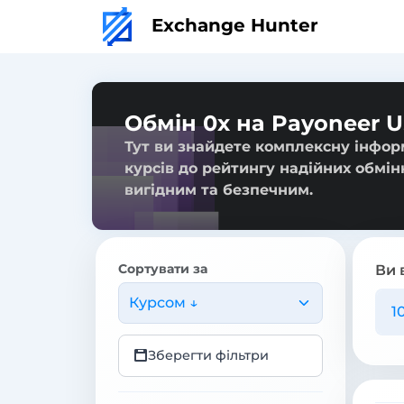
Exchange Hunter
Обмін 0x на Payoneer 
Тут ви знайдете комплексну інфор
курсів до рейтингу надійних обмін
вигідним та безпечним.
Сортувати за
Ви 
Курсом ↓
Зберегти фільтри