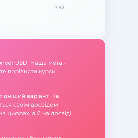
7,92
=
oneer USD. Наша мета -
те порівняти курси,
гідніший варіант. На
яться своїм досвідом
а цифрах, а й на досвіді
 швидко і без зайвих