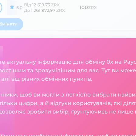
Від
12 619,73
ZRX
100
5.0
ZRX
До
1 261 972,97
ZRX
бміняти
ете актуальну інформацію для обміну 0x на Pay
остішим та зрозумілішим для вас. Тут ви може
талі від різних обмінних пунктів.
нники, щоб ви могли з легкістю вибрати найви
тільки цифри, а й відгуки користувачів, які діл
 дозволяє зробити вибір, ґрунтуючись не лише н
 вам усю необхідну інформацію, щоб ви могли