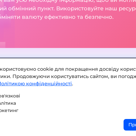
ий обмінний пункт. Використовуйте наш ресур
бміняти валюту ефективно та безпечно.
икористовуємо cookie для покращення досвіду корис
ітики. Продовжуючи користуватись сайтом, ви погодж
Додати обмінник
Політикою конфіденційності
.
Мапа сайту
в'язкові
літика
Press kit
ркетинг
Умови використання
Пр
Політика конфіденційнос