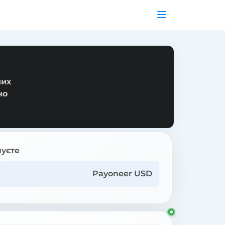
них
но
уєте
Payoneer USD