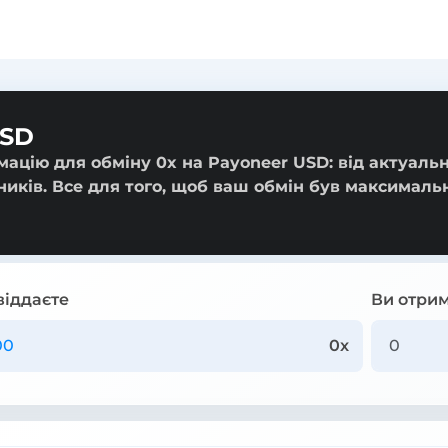
USD
мацію для обміну 0x на Payoneer USD: від актуаль
ників. Все для того, щоб ваш обмін був максималь
віддаєте
Ви отрим
0x