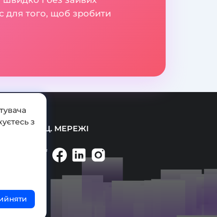
с для того, щоб зробити
тувача
уєтесь з
СОЦ. МЕРЕЖІ
ийняти
ті