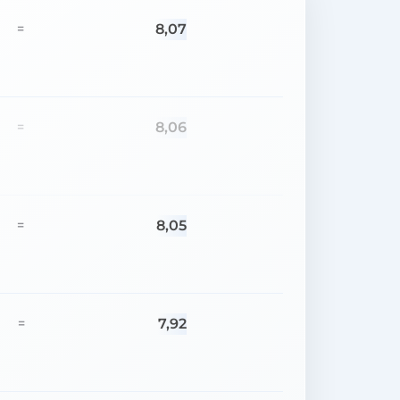
8,07
=
8,06
=
8,05
=
7,92
=