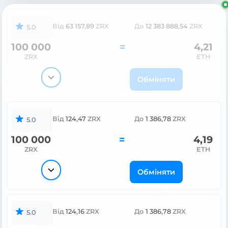
Від
63 157,89
ZRX
До
12 383 888,54
ZRX
5.0
100 000
=
4,21
ZRX
ETH
Обміняти
Від
124,47
ZRX
До
1 386,78
ZRX
5.0
100 000
=
4,19
ZRX
ETH
Обміняти
Від
124,16
ZRX
До
1 386,78
ZRX
5.0