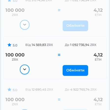
Від
5 074,96
ZRX
До
1 092 736,94
ZRX
5.0
100 000
=
4,12
ZRX
ETH
Обміняти
Від
14 569,83
ZRX
До
1 092 736,94
ZRX
5.0
100 000
=
4,12
ZRX
ETH
Обміняти
Від
12 690,45
ZRX
До
4 922 765,74
ZRX
5.0
100 000
=
4,12
ZRX
ETH