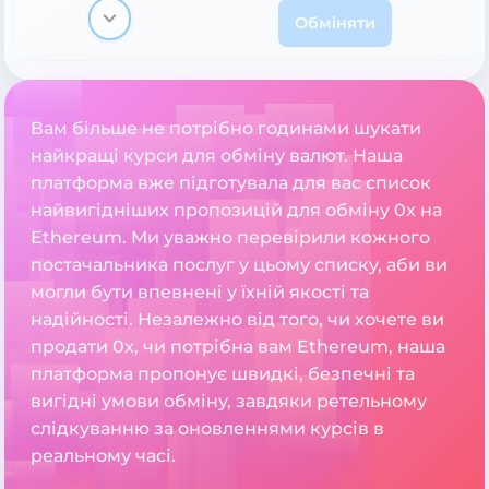
Обміняти
Вам більше не потрібно годинами шукати
найкращі курси для обміну валют. Наша
платформа вже підготувала для вас список
найвигідніших пропозицій для обміну 0x на
Ethereum. Ми уважно перевірили кожного
постачальника послуг у цьому списку, аби ви
могли бути впевнені у їхній якості та
надійності. Незалежно від того, чи хочете ви
продати 0x, чи потрібна вам Ethereum, наша
платформа пропонує швидкі, безпечні та
вигідні умови обміну, завдяки ретельному
слідкуванню за оновленнями курсів в
реальному часі.