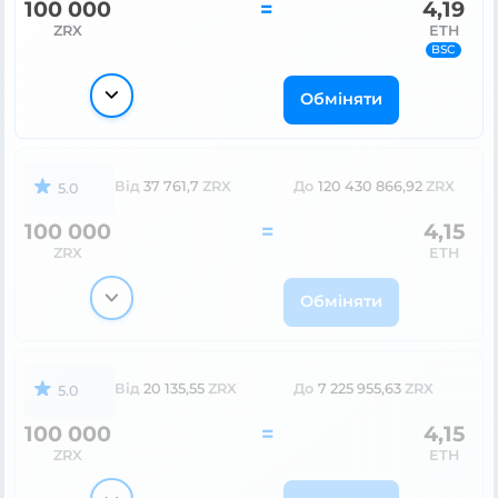
100 000
=
4,19
ZRX
ETH
BSC
Обміняти
Від
37 761,7
ZRX
До
120 430 866,92
ZRX
5.0
100 000
=
4,15
ZRX
ETH
Обміняти
Від
20 135,55
ZRX
До
7 225 955,63
ZRX
5.0
100 000
=
4,15
ZRX
ETH