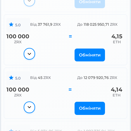
Обміняти
Від
37 761,9
ZRX
До
118 025 950,71
ZRX
5.0
100 000
=
4,15
ZRX
ETH
Обміняти
Від
45
ZRX
До
12 079 920,76
ZRX
5.0
100 000
=
4,14
ZRX
ETH
Обміняти