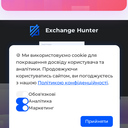
Exchange Hunter
🍪 Ми використовуємо cookie для
покращення досвіду користувача та
Додати обмінник
аналітики. Продовжуючи
Мапа сайту
користуватись сайтом, ви погоджуєтесь
з нашою
Політикою конфіденційності
.
Press kit
Обов'язкові
Умови використання
Аналітика
Політика конфіденційності
Маркетинг
СОЦ. МЕРЕЖІ
Прийняти