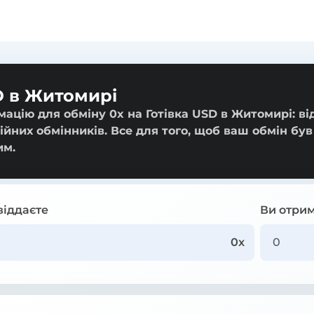
D в Житомирі
ацію для обміну 0x на Готівка USD в Житомирі: ві
ійних обмінників. Все для того, щоб ваш обмін був
им.
віддаєте
Ви отрим
0x