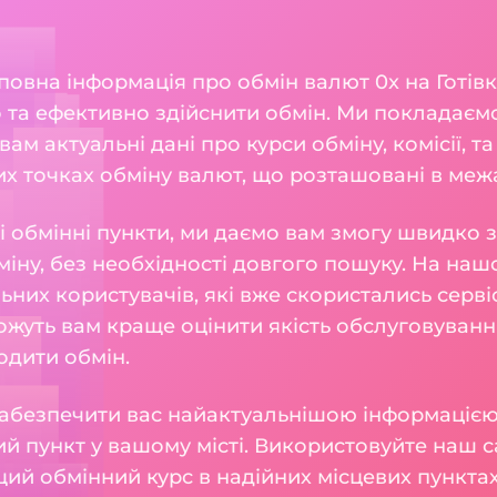
 повна інформація про обмін валют 0x на Готів
 та ефективно здійснити обмін. Ми покладаєм
вам актуальні дані про курси обміну, комісії, т
их точках обміну валют, що розташовані в меж
і обмінні пункти, ми даємо вам змогу швидко 
іну, без необхідності довгого пошуку. На наш
льних користувачів, які вже скористались серв
можуть вам краще оцінити якість обслуговуван
одити обмін.
абезпечити вас найактуальнішою інформацією,
й пункт у вашому місті. Використовуйте наш с
ий обмінний курс в надійних місцевих пунктах