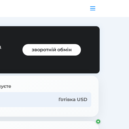
д
зворотній обмін
уєте
Готівка USD