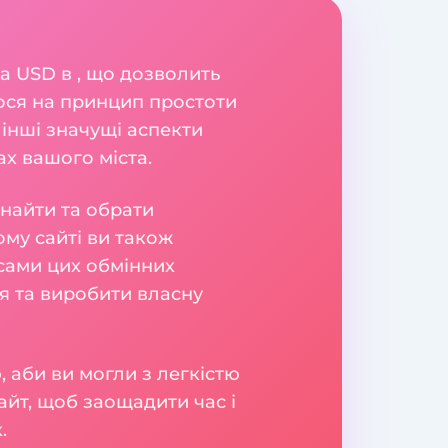
ка USD в , що дозволить
ося на принцип простоти
а інші значущі аспекти
ах вашого міста.
знайти та обрати
ому сайті ви також
ісами цих обмінних
ня та виробити власну
 аби ви могли з легкістю
айт, щоб заощадити час і
.